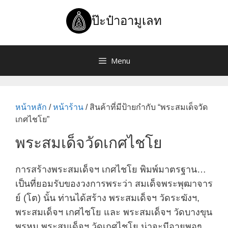
Skip
to
ป๊ะป๋าอามูเลท
content
Menu
หน้าหลัก
/
หน้าร้าน
/ สินค้าที่มีป้ายกำกับ “พระสมเด็จวัด
เกศไชโย”
พระสมเด็จวัดเกศไชโย
การสร้างพระสมเด็จฯ เกศไชโย พิมพ์มาตรฐาน…
เป็นที่ยอมรับของวงการพระว่า สมเด็จพระพุฒาจาร
ย์ (โต) นั้น ท่านได้สร้าง พระสมเด็จฯ วัดระฆังฯ,
พระสมเด็จฯ เกศไชโย และ พระสมเด็จฯ วัดบางขุน
พรหม พระสมเด็จฯ วัดเกศไชโย น่าจะมีอายุพอๆ