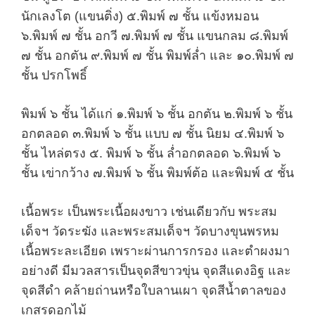
นักเลงโต (แขนติ่ง) ๕.พิมพ์ ๗ ชั้น แข้งหมอน
๖.พิมพ์ ๗ ชั้น อกวี ๗.พิมพ์ ๗ ชั้น แขนกลม ๘.พิมพ์
๗ ชั้น อกตัน ๙.พิมพ์ ๗ ชั้น พิมพ์ล่ำ และ ๑๐.พิมพ์ ๗
ชั้น ปรกโพธิ์
พิมพ์ ๖ ชั้น ได้แก่ ๑.พิมพ์ ๖ ชั้น อกตัน ๒.พิมพ์ ๖ ชั้น
อกตลอด ๓.พิมพ์ ๖ ชั้น แบบ ๗ ชั้น นิยม ๔.พิมพ์ ๖
ชั้น ไหล่ตรง ๕. พิมพ์ ๖ ชั้น ล่ำอกตลอด ๖.พิมพ์ ๖
ชั้น เข่ากว้าง ๗.พิมพ์ ๖ ชั้น พิมพ์ต้อ และพิมพ์ ๕ ชั้น
เนื้อพระ เป็นพระเนื้อผงขาว เช่นเดียวกับ พระสม
เด็จฯ วัดระฆัง และพระสมเด็จฯ วัดบางขุนพรหม
เนื้อพระละเอียด เพราะผ่านการกรอง และตำผงมา
อย่างดี มีมวลสารเป็นจุดสีขาวขุ่น จุดสีแดงอิฐ และ
จุดสีดำ คล้ายถ่านหรือใบลานเผา จุดสีน้ำตาลของ
เกสรดอกไม้