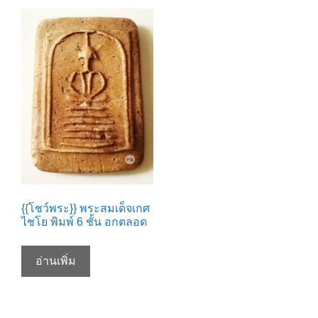
{{โชว์พระ}} พระสมเด็จเกศ
ไชโย พิมพ์ 6 ชั้น อกตลอด
อ่านเพิ่ม